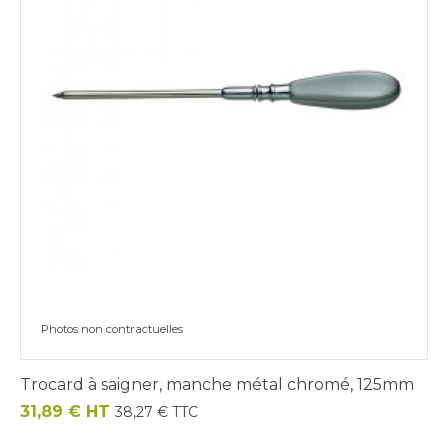
Photos non contractuelles
Trocard à saigner, manche métal chromé, 125mm
Prix
31,89 € HT
38,27 € TTC