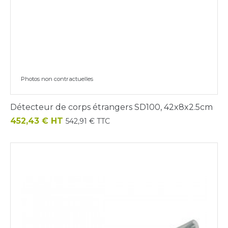
Photos non contractuelles
Détecteur de corps étrangers SD100, 42x8x2.5cm
Prix
452,43 € HT
542,91 € TTC