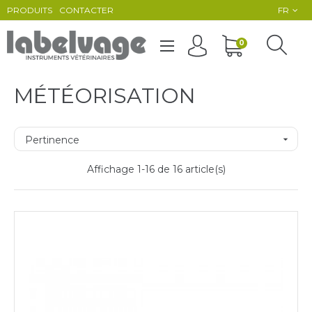
PRODUITS
CONTACTER
FR
Basculer
0
☰
la
navigation
MÉTÉORISATION
Pertinence

Affichage 1-16 de 16 article(s)