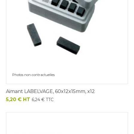
Photos non contractuelles
Aimant LABELVAGE, 60x12x15mm, x12
Prix
5,20 € HT
6,24 € TTC