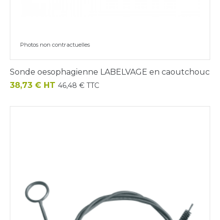
Photos non contractuelles
Sonde oesophagienne LABELVAGE en caoutchouc
Prix
38,73 € HT
46,48 € TTC