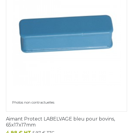
Photos non contractuelles
Aimant Protect LABELVAGE bleu pour bovins,
65x17x17mm
Prix
4,98 € HT
5,97 € TTC