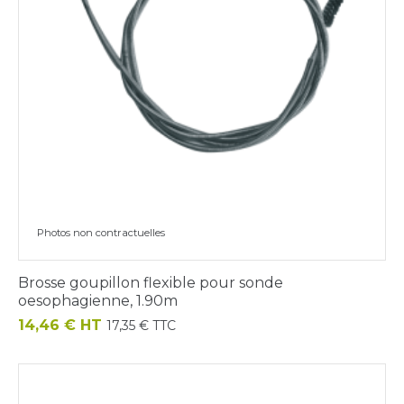
Photos non contractuelles
Brosse goupillon flexible pour sonde
oesophagienne, 1.90m
Prix
14,46 € HT
17,35 € TTC