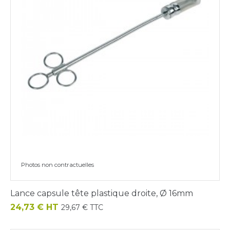
Photos non contractuelles
Lance capsule tête plastique droite, Ø 16mm
Prix
24,73 € HT
29,67 € TTC