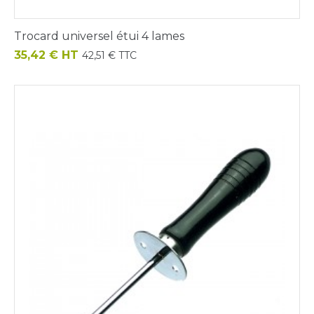
Trocard universel étui 4 lames
Prix
35,42 € HT
42,51 € TTC