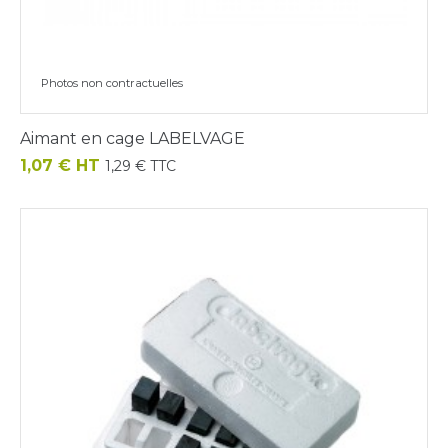
Photos non contractuelles
Aimant en cage LABELVAGE
Prix
1,07 € HT
1,29 € TTC