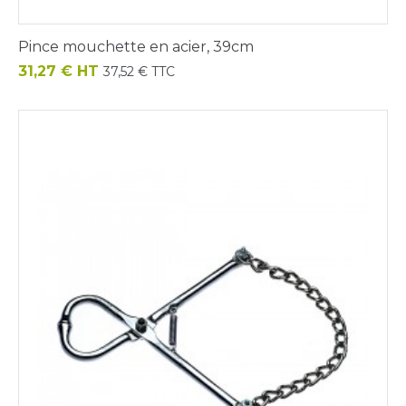
Pince mouchette en acier, 39cm
Prix
31,27 € HT
37,52 € TTC