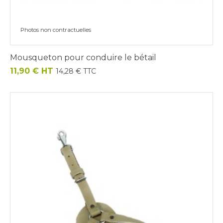
Photos non contractuelles
Mousqueton pour conduire le bétail
Prix
11,90 € HT
14,28 € TTC