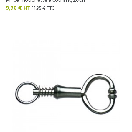
Pince mouchette à coulant, 20cm
Prix
9,96 € HT
11,95 € TTC