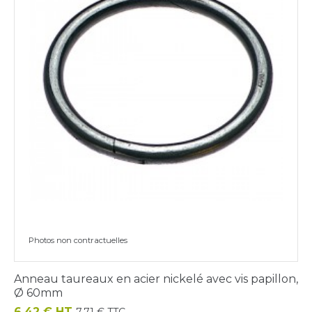
Photos non contractuelles
Anneau taureaux en acier nickelé avec vis papillon,
Ø 60mm
Prix
6,42 € HT
7,71 € TTC