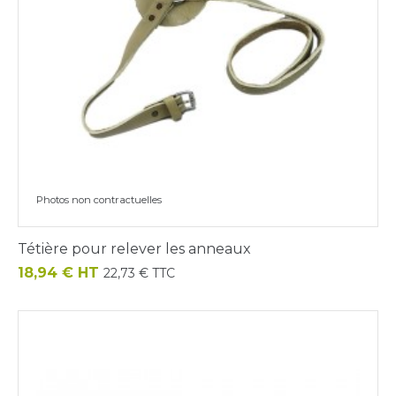
Photos non contractuelles
Tétière pour relever les anneaux
Prix
18,94 € HT
22,73 € TTC