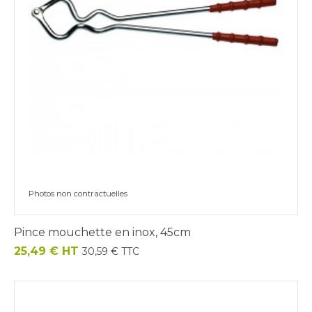
Photos non contractuelles
Pince mouchette en inox, 45cm
Prix
25,49 € HT
30,59 € TTC