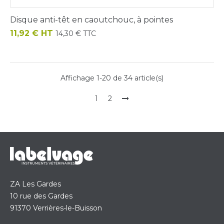
Disque anti-têt en caoutchouc, à pointes
Prix
11,92 € HT
14,30 € TTC
Affichage 1-20 de 34 article(s)
1
2
ZA Les Gardes
10 rue des Gardes
91370 Verrières-le-Buisson