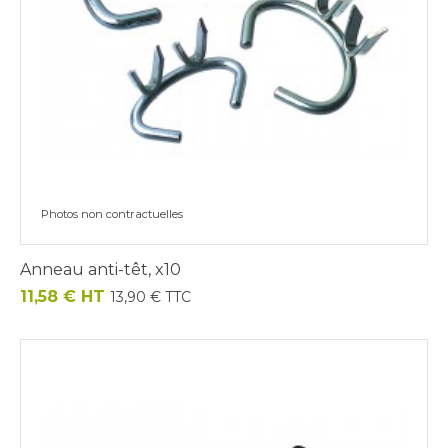
Photos non contractuelles
Anneau anti-têt, x10
Prix
11,58 € HT
13,90 € TTC