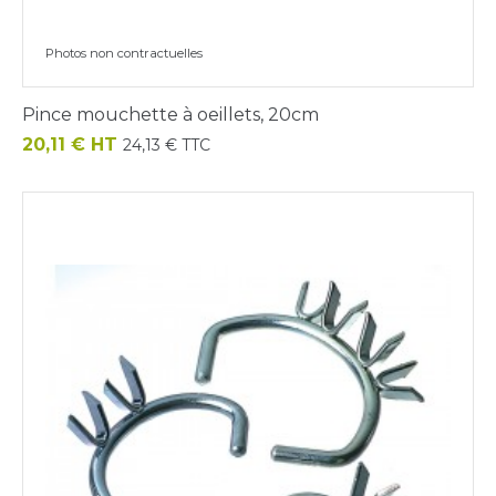
Photos non contractuelles
Pince mouchette à oeillets, 20cm
Prix
20,11 € HT
24,13 € TTC