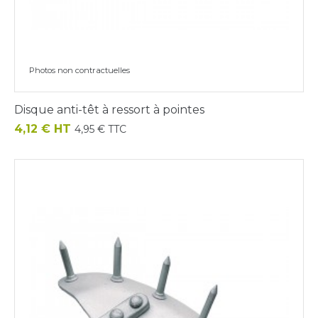
Photos non contractuelles
Disque anti-têt à ressort à pointes
Prix
4,12 € HT
4,95 € TTC