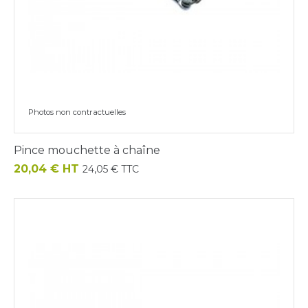
Photos non contractuelles
Pince mouchette à chaîne
Prix
20,04 € HT
24,05 € TTC