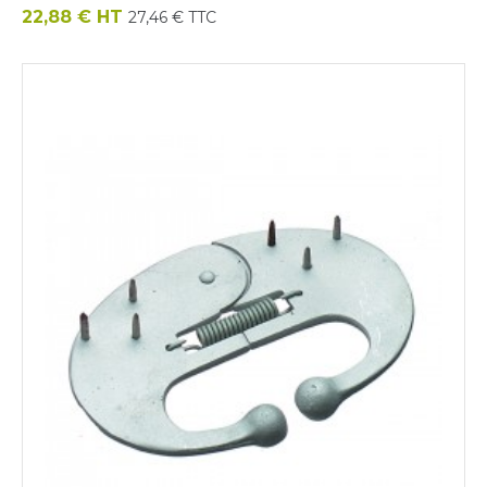
Prix
22,88 € HT
27,46 € TTC