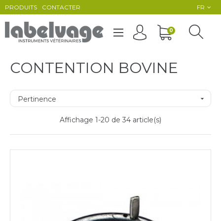
PRODUITS
CONTACTER
FR
Basculer
0
☰
la
navigation
CONTENTION BOVINE
Pertinence

Affichage 1-20 de 34 article(s)