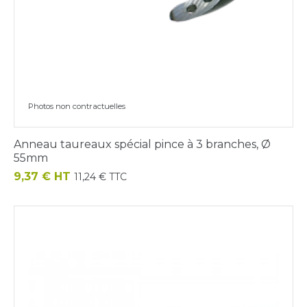
Photos non contractuelles
Anneau taureaux spécial pince à 3 branches, Ø
55mm
Prix
9,37 € HT
11,24 € TTC