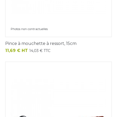
Photos non contractuelles
Pince à mouchette à ressort, 15cm
Prix
11,69 € HT
14,03 € TTC