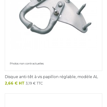
Photos non contractuelles
Disque anti-têt à vis papillon réglable, modèle AL
Prix
2,66 € HT
3,19 € TTC