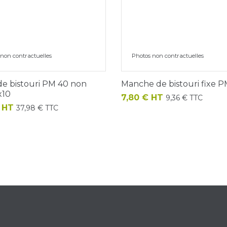
non contractuelles
Photos non contractuelles
e bistouri PM 40 non
Manche de bistouri fixe 
 x10
Prix
7,80 € HT
9,36 € TTC
€ HT
37,98 € TTC