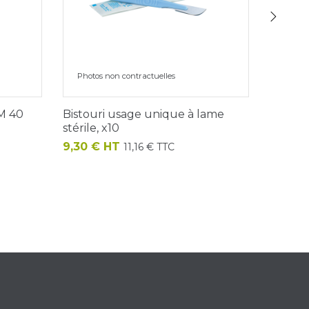
›
Photos non contractuelles
Photos
PM 40
Bistouri usage unique à lame
Manche 
stérile, x10
Prix
6,55 €
Prix
9,30 € HT
11,16 € TTC