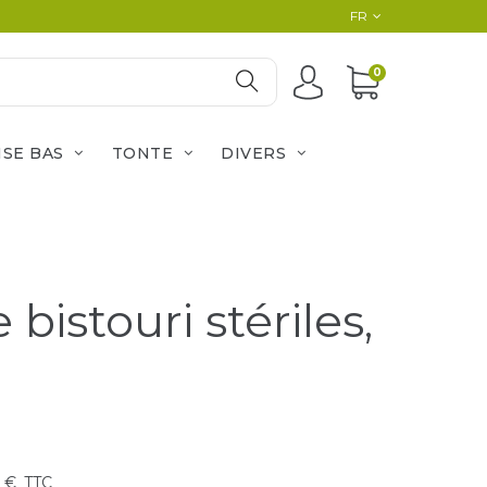
FR
0
ISE BAS
TONTE
DIVERS
bistouri stériles,
7 €
TTC