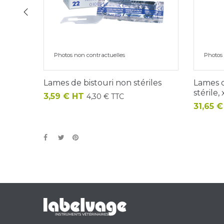
‹
Photos non contractuelles
Photos 
Lames de bistouri non stériles
Lames d
stérile,
Prix
3,59 € HT
4,30 € TTC
Prix
31,65 