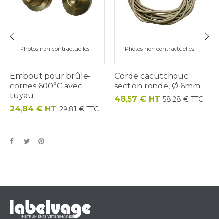
Photos non contractuelles
Photos non contractuelles
‹
›
Embout pour brûle-
Corde caoutchouc
cornes 600°C avec
section ronde, Ø 6mm
tuyau
Prix
48,57 € HT
58,28 € TTC
Prix
24,84 € HT
29,81 € TTC