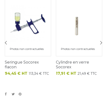
Photos non contractuelles
Photos non contractuelles
‹
›
Seringue Socorex
Cylindre en verre
flacon
Socorex
Prix
Prix
94,45 € HT
17,91 € HT
113,34 € TTC
21,49 € TTC