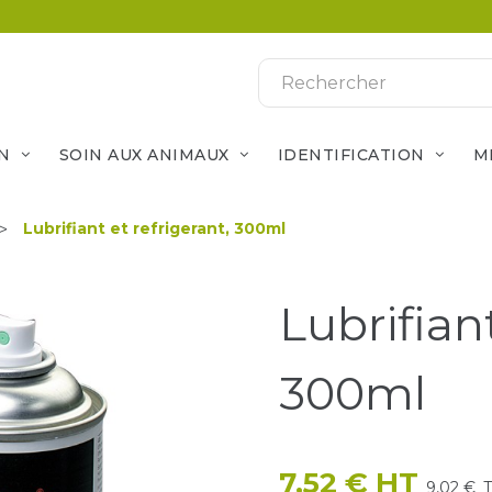
N
SOIN AUX ANIMAUX
IDENTIFICATION
M
Lubrifiant et refrigerant, 300ml
Lubrifiant
300ml
7,52 € HT
9,02 €