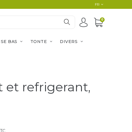
FR
0
ISE BAS
TONTE
DIVERS
 et refrigerant,
TTC