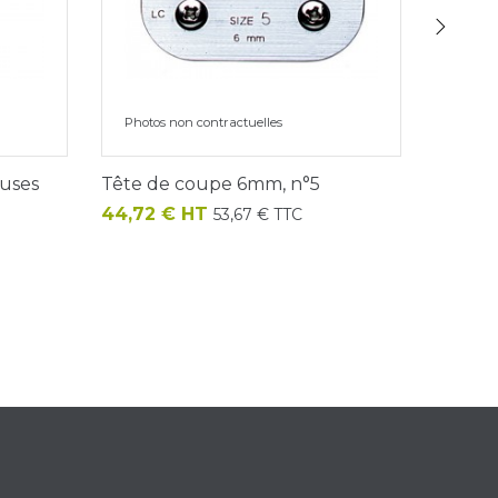
›
Photos non contractuelles
Photos
euses
Tête de coupe 6mm, n°5
Tête d
Prix
Prix
44,72 € HT
50,91 
53,67 € TTC