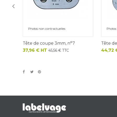
‹
Photos non contractuelles
Photos 
Tête de coupe 3mm, n°7
Tête d
Prix
Prix
37,96 € HT
44,72 
45,56 € TTC