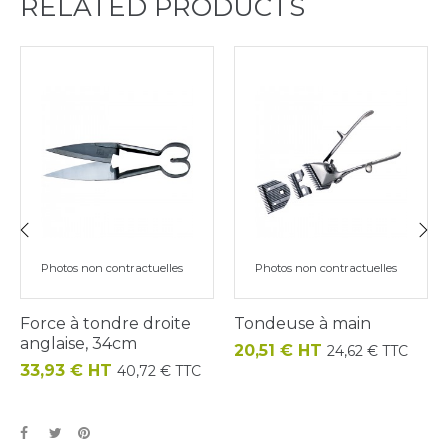
RELATED PRODUCTS
‹
›
Photos non contractuelles
Photos non contractuelles
Force à tondre droite
Tondeuse à main
anglaise, 34cm
Prix
20,51 € HT
24,62 € TTC
Prix
33,93 € HT
40,72 € TTC